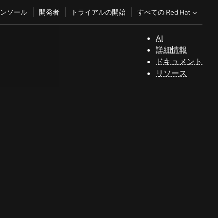
すべての Red Hat
ンソール
開発者
トライアルの開始
AI
サ
詳細情報
ポ
ドキュメント
ー
リソース
ト
コ
ン
ソ
ー
ル
開
発
者