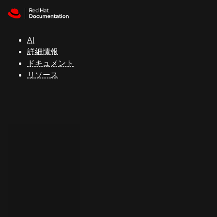
Skip to navigation
Skip to content
サ
ポ
ー
AI
ト
詳細情報
ドキュメント
リソース
コ
ン
ソ
ー
ル
開
発
者
ト
ラ