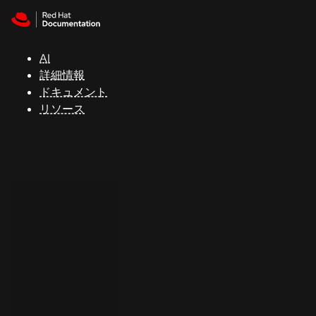
Skip to navigation
Skip to content
サ
ポ
ー
AI
ト
詳細情報
ドキュメント
リソース
コ
ン
ソ
ー
ル
開
発
者
ト
ラ