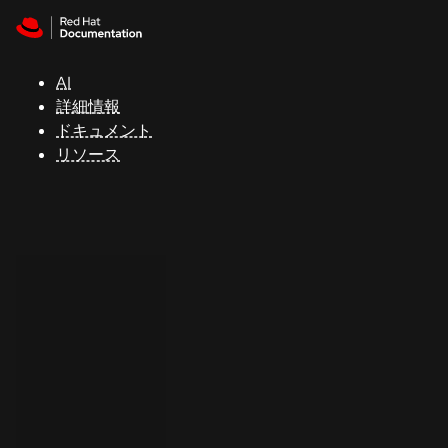
Skip to navigation
Skip to content
サ
ポ
ー
AI
ト
詳細情報
ドキュメント
リソース
コ
ン
ソ
ー
ル
開
発
者
ト
ラ