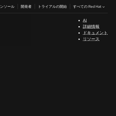
すべての Red Hat
ンソール
開発者
トライアルの開始
AI
サ
詳細情報
ポ
ドキュメント
ー
リソース
ト
コ
ン
ソ
ー
ル
開
発
者