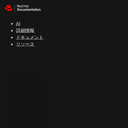
Skip to navigation
Skip to content
サ
ポ
ー
AI
ト
詳細情報
ドキュメント
リソース
コ
ン
ソ
ー
ル
開
発
者
ト
ラ