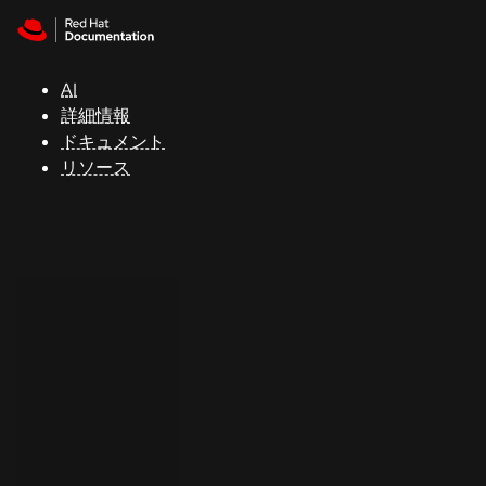
Skip to navigation
Skip to content
サ
ポ
ー
AI
ト
詳細情報
ドキュメント
リソース
コ
ン
ソ
ー
ル
開
発
者
ト
ラ