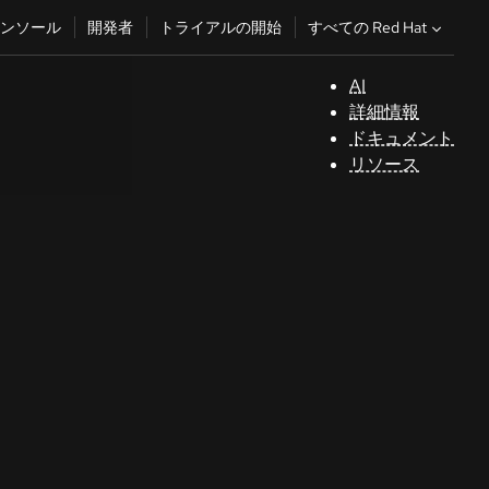
すべての Red Hat
ンソール
開発者
トライアルの開始
AI
サ
詳細情報
ポ
ドキュメント
ー
リソース
ト
コ
ン
ソ
ー
ル
開
発
者