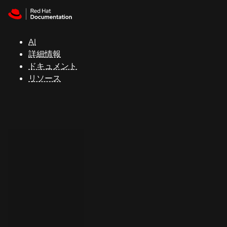
Skip to navigation
Skip to content
サ
ポ
ー
AI
ト
詳細情報
ドキュメント
リソース
コ
ン
ソ
ー
ル
開
発
者
ト
ラ