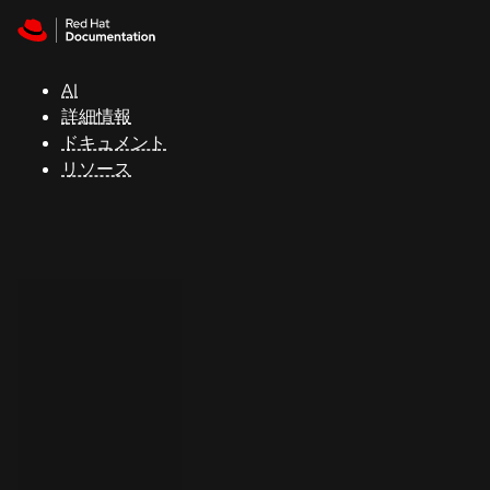
Skip to navigation
Skip to content
サ
ポ
ー
AI
ト
詳細情報
ドキュメント
リソース
コ
ン
ソ
ー
ル
開
発
者
ト
ラ