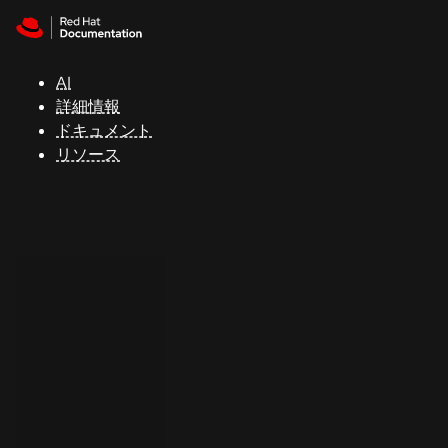
Skip to navigation
Skip to content
サ
ポ
ー
AI
ト
詳細情報
ドキュメント
リソース
コ
ン
ソ
ー
ル
開
発
者
ト
ラ