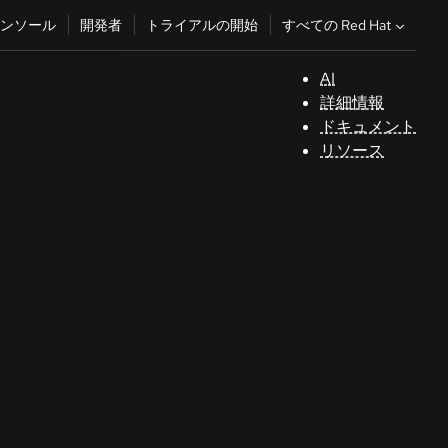
すべての Red Hat
ンソール
開発者
トライアルの開始
AI
サ
詳細情報
ポ
ドキュメント
ー
リソース
ト
コ
ン
ソ
ー
ル
開
発
者