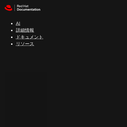
Skip to navigation
Skip to content
サ
ポ
ー
AI
ト
詳細情報
ドキュメント
リソース
コ
ン
ソ
ー
ル
開
発
者
ト
ラ