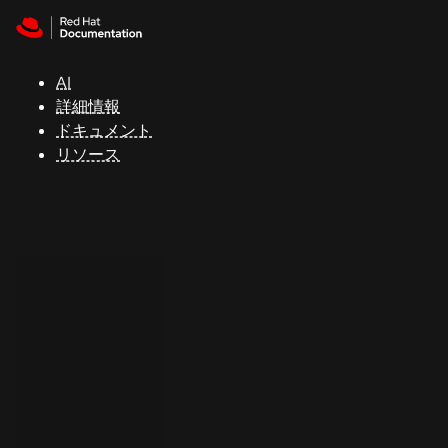
Skip to navigation
Skip to content
サ
ポ
ー
AI
ト
詳細情報
ドキュメント
リソース
コ
ン
ソ
ー
ル
開
発
者
ト
ラ