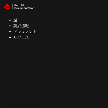
Skip to navigation
Skip to content
サ
ポ
ー
AI
ト
詳細情報
ドキュメント
リソース
コ
ン
ソ
ー
ル
開
発
者
ト
ラ