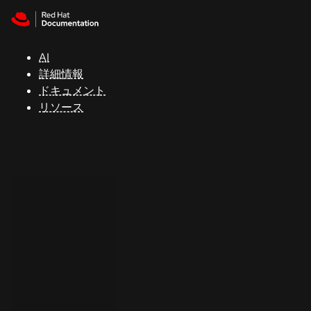
Skip to navigation
Skip to content
サ
ポ
ー
AI
ト
詳細情報
ドキュメント
リソース
コ
ン
ソ
ー
ル
開
発
者
ト
ラ