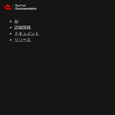
Skip to navigation
Skip to content
サ
ポ
ー
AI
ト
詳細情報
ドキュメント
リソース
コ
ン
ソ
ー
ル
開
発
者
ト
ラ