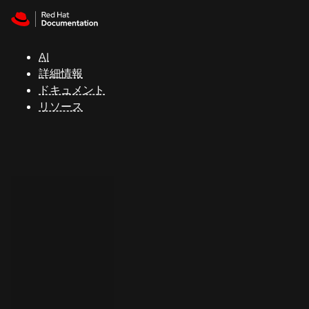
Skip to navigation
Skip to content
サ
ポ
ー
AI
ト
詳細情報
ドキュメント
リソース
コ
ン
ソ
ー
ル
開
発
者
ト
ラ