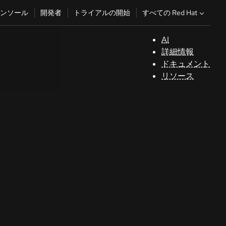
すべての Red Hat
ンソール
開発者
トライアルの開始
AI
サ
詳細情報
ポ
ドキュメント
ー
リソース
ト
コ
ン
ソ
ー
ル
開
発
者