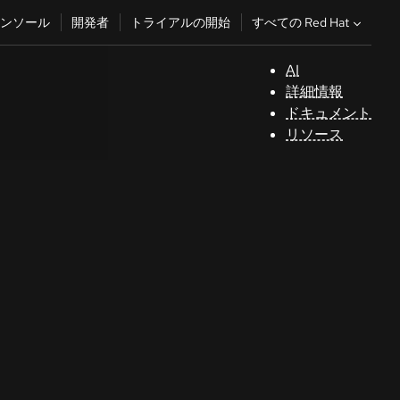
すべての Red Hat
ンソール
開発者
トライアルの開始
AI
サ
詳細情報
ポ
ドキュメント
ー
リソース
ト
コ
ン
ソ
ー
ル
開
発
者