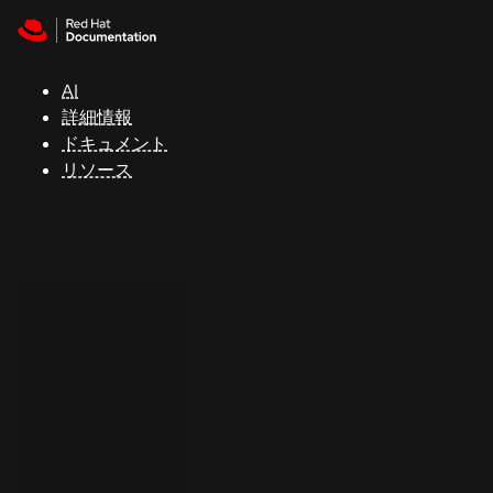
Skip to navigation
Skip to content
サ
ポ
ー
AI
ト
詳細情報
ドキュメント
リソース
コ
ン
ソ
ー
ル
開
発
者
ト
ラ