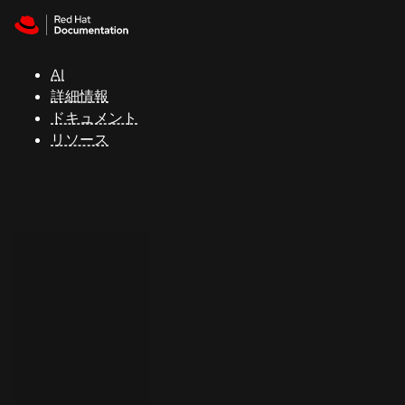
Skip to navigation
Skip to content
サ
ポ
ー
AI
ト
詳細情報
ドキュメント
リソース
コ
ン
ソ
ー
ル
開
発
者
ト
ラ