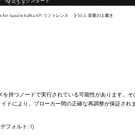
ン
ラーニングパス
サンドボックス
Guided learning
や設定なしで、当社の製品やテク
Receive custom learning plans p
ぐに使い始めることができます。
AI assistant.
ティブラボ
AI/ML
ースのハンズオン体験を通して、
自動化
かしながら学習できます。
Kubernetes とクラウドネ
ラクティブデモ
アーで製品の機能を確認できま
Linux
Red Hat Hybrid Cloud
アル
機能、適合性の評価。
ンロード