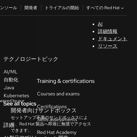
すべての Red Hat
ンソール
開発者
トライアルの開始
AI
サ
詳細情報
ポ
ドキュメント
ー
リソース
ト
テクノロジートピック
コ
AI/ML
ン
ソ
自動化
ー
Java
ル
Kubernetes
See all topics
開
発
者