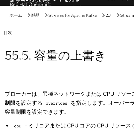
使い始める
ハンズオ
Red Hat スタートガイド
開発者向け
Red Hat 製品とサブスクリプションの価値をご
セットアップ
確認ください。
ノロジーをす
マネージド OpenShift のチュートリアル
インタラク
クラスターを最大活用するための、エクスパー
ブラウザーベ
トによる段階的チュートリアル。
実際に手を動
Red Hat Developer
AI インタ
Red Hat ソリューションを活用して、柔軟で信
ガイド付きツ
頼性の高いアプリケーションをビルドできま
す。
す。
製品トライ
Red Hat OpenShift の基本
製品の価値、
これらのリソースを活用して、一般的な
OpenShift タスクを実行できます。
製品をダウ