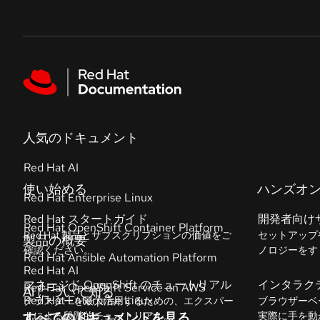
Skip to navigation
Skip to content
Featured links
人気のドキュメント
Red Hat AI
Red Hat Enterprise Linux
Red Hat OpenShift Container Platform
Red Hat Ansible Automation Platform
Red Hat OpenShift Service on AWS
すべてのドキュメントを見る