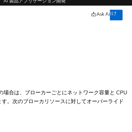
ト
Training & certifications
ラ
イ
Courses and exams
ア
owered by our
ル
Certifications
の
開
Skills assessments
始
Red Hat Academy
お
Learning subscription
イティブ
問
い
Explore training
合
わ
言
語
せ
の
選
択