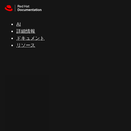
Skip to navigation
Skip to content
サ
ポ
ー
AI
ト
詳細情報
ドキュメント
リソース
コ
ン
ソ
ー
ル
開
発
者
ト
ラ