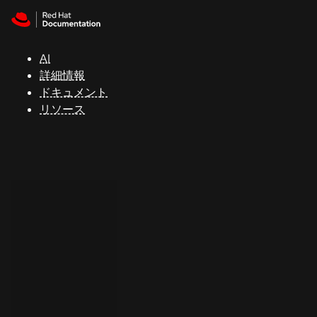
Skip to navigation
Skip to content
サ
ポ
ー
AI
ト
詳細情報
ドキュメント
リソース
コ
ン
ソ
ー
ル
開
発
者
ト
ラ