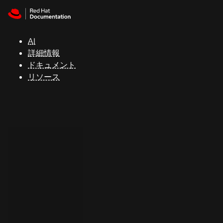
Skip to navigation
Skip to content
サ
ポ
ー
AI
ト
詳細情報
ドキュメント
リソース
コ
ン
ソ
ー
ル
開
発
者
ト
ラ