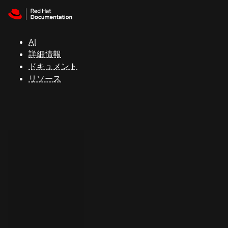
Skip to navigation
Skip to content
サ
ポ
ー
AI
ト
詳細情報
ドキュメント
リソース
コ
ン
ソ
ー
ル
開
発
者
ト
ラ