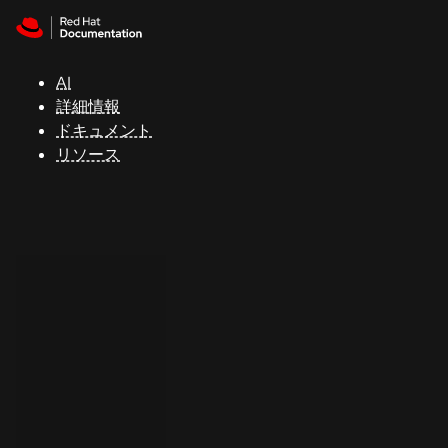
Skip to navigation
Skip to content
サ
ポ
ー
AI
ト
詳細情報
ドキュメント
リソース
コ
ン
ソ
ー
ル
開
発
者
ト
ラ