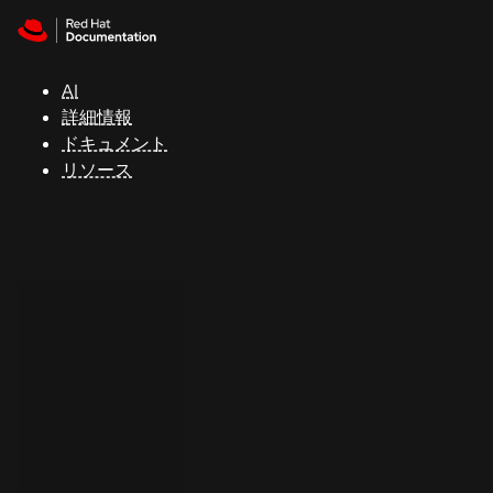
Skip to navigation
Skip to content
サ
ポ
ー
AI
ト
詳細情報
ドキュメント
リソース
コ
ン
ソ
ー
ル
開
発
者
ト
ラ