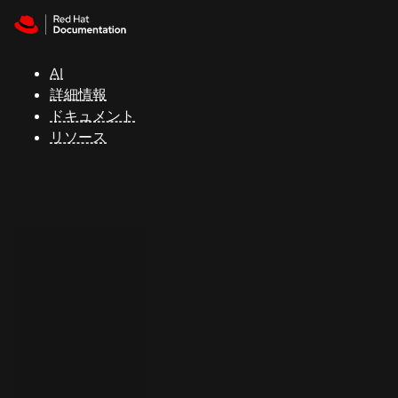
Skip to navigation
Skip to content
サ
ポ
ー
AI
ト
詳細情報
ドキュメント
リソース
コ
ン
ソ
ー
ル
開
発
者
ト
ラ