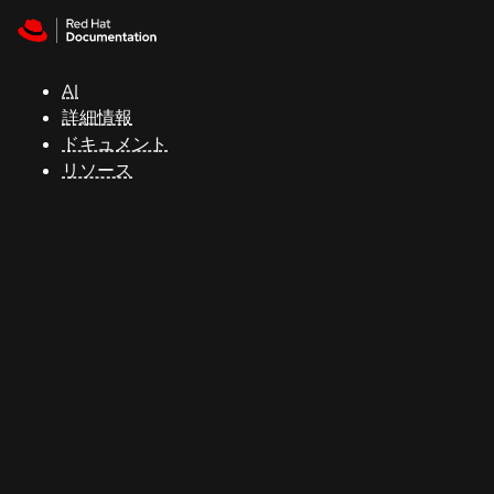
Skip to navigation
Skip to content
サ
ポ
ー
AI
ト
詳細情報
ドキュメント
リソース
コ
ン
ソ
ー
ル
開
発
者
ト
ラ