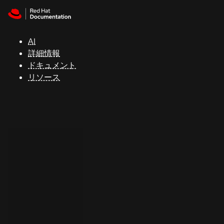
Skip to navigation
Skip to content
サ
ポ
ー
AI
ト
詳細情報
ドキュメント
リソース
コ
ン
ソ
ー
ル
開
発
者
ト
ラ