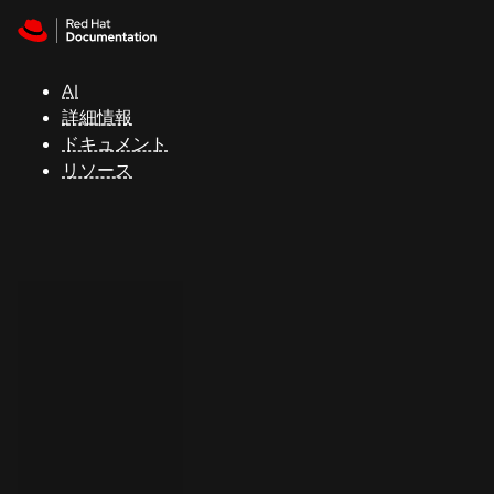
Skip to navigation
Skip to content
サ
ポ
ー
AI
ト
詳細情報
ドキュメント
リソース
コ
ン
ソ
ー
ル
開
発
者
ト
ラ