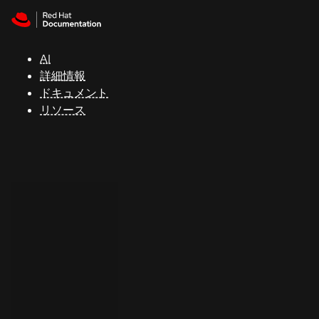
Skip to navigation
Skip to content
サ
ポ
ー
AI
ト
詳細情報
ドキュメント
リソース
コ
ン
ソ
ー
ル
開
発
者
ト
ラ