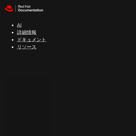
Skip to navigation
Skip to content
サ
ポ
ー
AI
ト
詳細情報
ドキュメント
リソース
コ
ン
ソ
ー
ル
開
発
者
ト
ラ