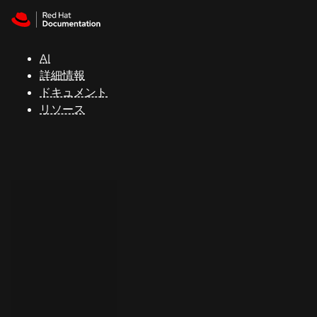
Skip to navigation
Skip to content
サ
ポ
ー
AI
ト
詳細情報
ドキュメント
リソース
コ
ン
ソ
ー
ル
開
発
者
ト
ラ