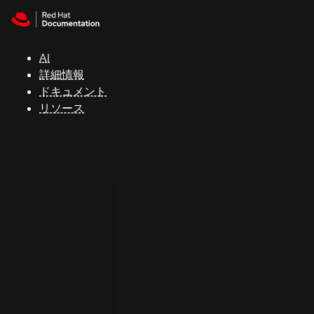
Skip to navigation
Skip to content
サ
ポ
ー
AI
ト
詳細情報
ドキュメント
リソース
コ
ン
ソ
ー
ル
開
発
者
ト
ラ