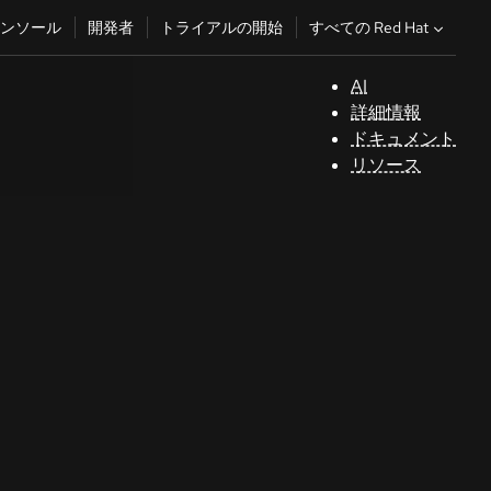
すべての Red Hat
ンソール
開発者
トライアルの開始
AI
サ
詳細情報
ポ
ドキュメント
ー
リソース
ト
コ
ン
ソ
ー
ル
開
発
者