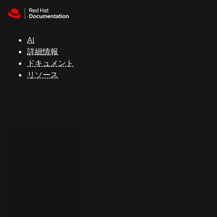
Skip to navigation
Skip to content
サ
ポ
ー
AI
ト
詳細情報
ドキュメント
リソース
コ
ン
ソ
ー
ル
開
発
者
ト
ラ