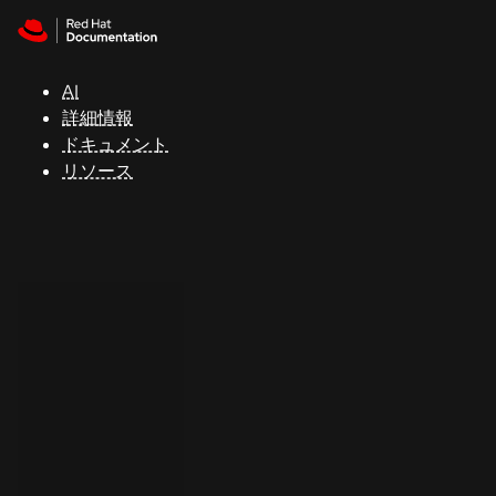
Skip to navigation
Skip to content
サ
ポ
ー
AI
ト
詳細情報
ドキュメント
リソース
コ
ン
ソ
ー
ル
開
発
者
ト
ラ