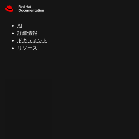
Skip to navigation
Skip to content
サ
ポ
ー
AI
ト
詳細情報
ドキュメント
リソース
コ
ン
ソ
ー
ル
開
発
者
ト
ラ