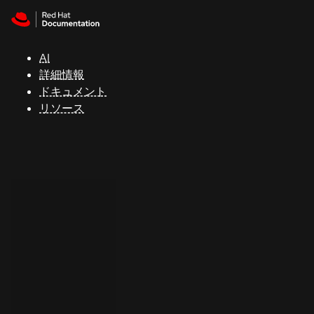
Skip to navigation
Skip to content
サ
ポ
ー
AI
ト
詳細情報
ドキュメント
リソース
コ
ン
ソ
ー
ル
開
発
者
ト
ラ