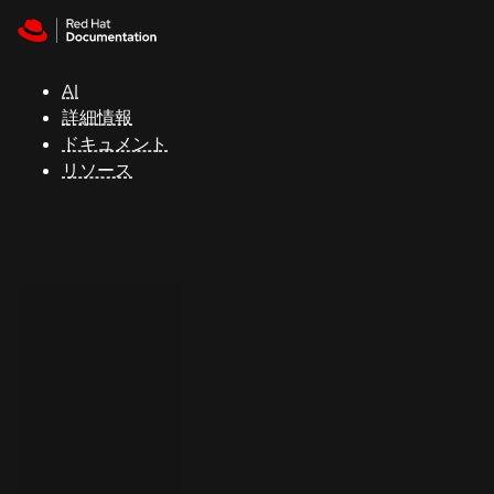
Skip to navigation
Skip to content
サ
ポ
ー
AI
ト
詳細情報
ドキュメント
リソース
コ
ン
ソ
ー
ル
開
発
者
ト
ラ