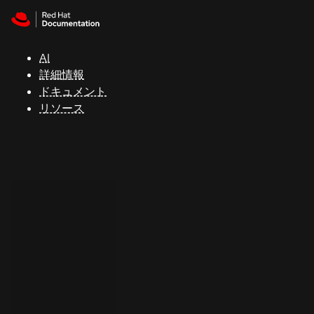
Skip to navigation
Skip to content
サ
ポ
ー
AI
ト
詳細情報
ドキュメント
リソース
コ
ン
ソ
ー
ル
開
発
者
ト
ラ