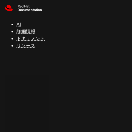
Skip to navigation
Skip to content
サ
ポ
ー
AI
ト
詳細情報
ドキュメント
リソース
コ
ン
ソ
ー
ル
開
発
者
ト
ラ