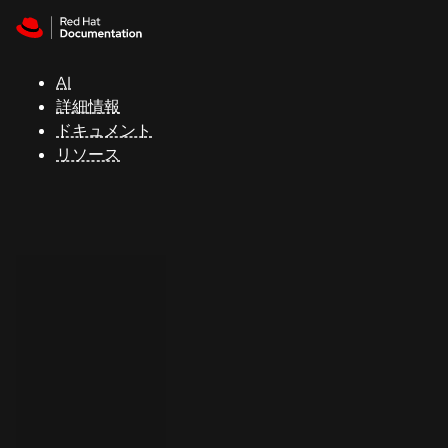
Skip to navigation
Skip to content
サ
ポ
ー
AI
ト
詳細情報
ドキュメント
リソース
コ
ン
ソ
ー
ル
開
発
者
ト
ラ