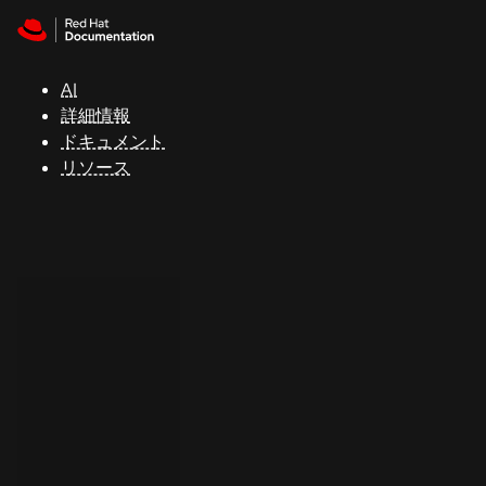
Skip to navigation
Skip to content
サ
ポ
ー
AI
ト
詳細情報
ドキュメント
リソース
コ
ン
ソ
ー
ル
開
発
者
ト
ラ