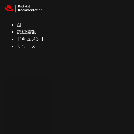
Skip to navigation
Skip to content
サ
ポ
ー
AI
ト
詳細情報
ドキュメント
リソース
コ
ン
ソ
ー
ル
開
発
者
ト
ラ