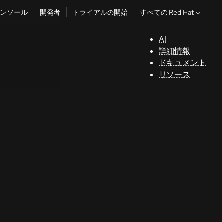
すべての Red Hat
ンソール
開発者
トライアルの開始
AI
サ
詳細情報
ポ
ドキュメント
ー
リソース
ト
コ
ン
ソ
ー
ル
開
発
者