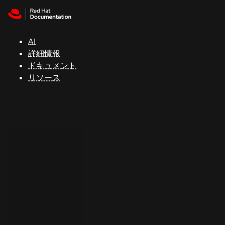
Skip to navigation
Skip to content
サ
ポ
ー
AI
ト
詳細情報
ドキュメント
リソース
コ
ン
ソ
ー
ル
開
発
者
ト
ラ